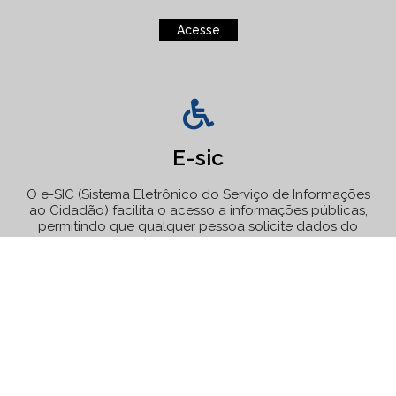
Acesse
E-sic
O e-SIC (Sistema Eletrônico do Serviço de Informações
ao Cidadão) facilita o acesso a informações públicas,
permitindo que qualquer pessoa solicite dados do
governo de forma simples e rápida, garantindo mais
transparência e participação social.
Acesse